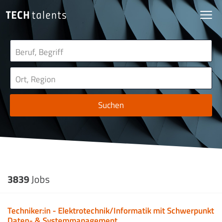
Suchen
3839
Jobs
Techniker:in - Elektrotechnik/Informatik mit Schwerpunkt
Daten- & Systemmanagement