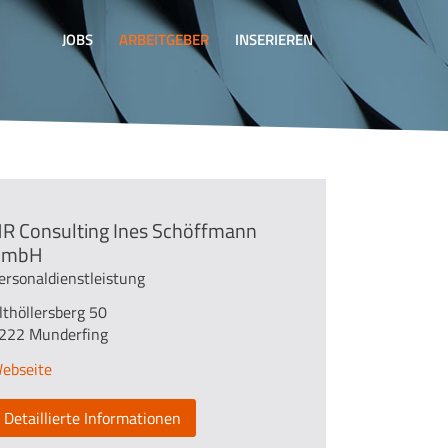
JOBS
ARBEITGEBER
INSERIEREN
R Consulting Ines Schöffmann
GmbH
ersonaldienstleistung
lthöllersberg 50
222 Munderfing
ebseite
Detaillierte Informationen