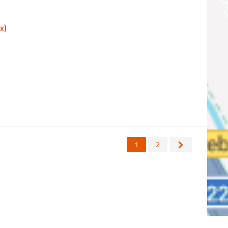
x)
1
2