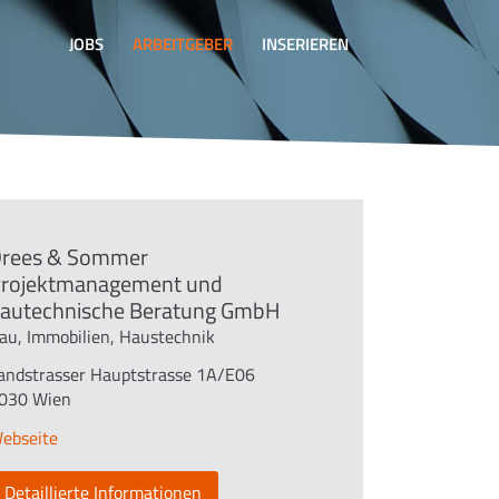
JOBS
ARBEITGEBER
INSERIEREN
rees & Sommer
rojektmanagement und
autechnische Beratung GmbH
au, Immobilien, Haustechnik
andstrasser Hauptstrasse 1A/E06
030 Wien
ebseite
Detaillierte Informationen