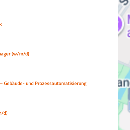
k
anager (w/m/d)
y – Gebäude- und Prozessautomatisierung
m/d)