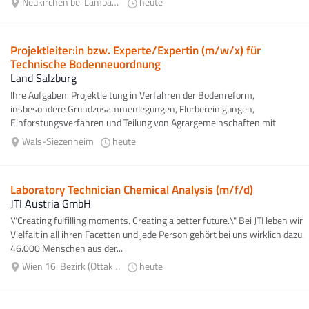
Neukirchen bei Lambach
heute
Projektleiter:in bzw. Experte/Expertin (m/w/x) für
Technische Bodenneuordnung
Land Salzburg
Ihre Aufgaben: Projektleitung in Verfahren der Bodenreform,
insbesondere Grundzusammenlegungen, Flurbereinigungen,
Einforstungsverfahren und Teilung von Agrargemeinschaften mit
fachlicher Gesamtverantwortung...
Wals-Siezenheim
heute
Laboratory Technician Chemical Analysis (m/f/d)
JTI Austria GmbH
\"Creating fulfilling moments. Creating a better future.\" Bei JTI leben wir
Vielfalt in all ihren Facetten und jede Person gehört bei uns wirklich dazu.
46.000 Menschen aus der...
Wien 16. Bezirk (Ottakring)
heute