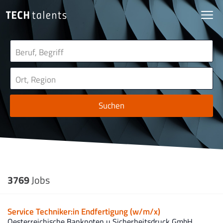
Suchen
3769
Jobs
Service Techniker:in Endfertigung (w/m/x)
Oesterreichische Banknoten u Sicherheitsdruck GmbH