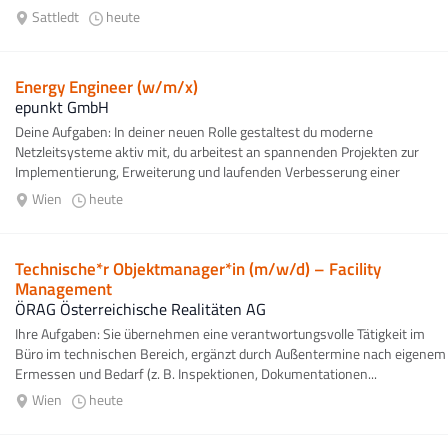
Sattledt
heute
Energy Engineer (w/m/x)
epunkt GmbH
Deine Aufgaben: In deiner neuen Rolle gestaltest du moderne
Netzleitsysteme aktiv mit, du arbeitest an spannenden Projekten zur
Implementierung, Erweiterung und laufenden Verbesserung einer
kritischen Infrastruktur, um...
Wien
heute
Technische*r Objektmanager*in (m/w/d) – Facility
Management
ÖRAG Österreichische Realitäten AG
Ihre Aufgaben: Sie übernehmen eine verantwortungsvolle Tätigkeit im
Büro im technischen Bereich, ergänzt durch Außentermine nach eigenem
Ermessen und Bedarf (z. B. Inspektionen, Dokumentationen...
Wien
heute