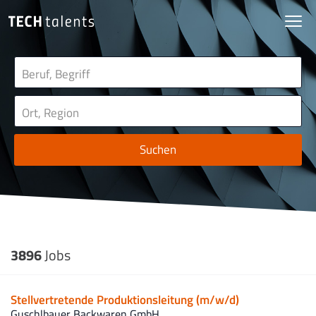
Suchen
3896
Jobs
Stellvertretende Produktionsleitung (m/w/d)
Guschlbauer Backwaren GmbH