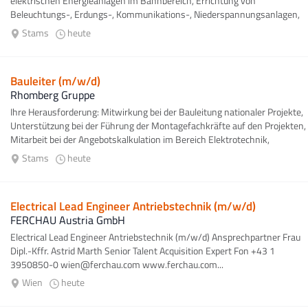
elektrischen Energieanlagen im Bahnbereich, Errichtung von
Beleuchtungs-, Erdungs-, Kommunikations-, Niederspannungsanlagen,
Errichtung von Weichenheizungsanlagen...
Stams
heute
Bauleiter (m/w/d)
Rhomberg Gruppe
Ihre Herausforderung: Mitwirkung bei der Bauleitung nationaler Projekte,
Unterstützung bei der Führung der Montagefachkräfte auf den Projekten,
Mitarbeit bei der Angebotskalkulation im Bereich Elektrotechnik,
Abstimmung...
Stams
heute
Electrical Lead Engineer Antriebstechnik (m/w/d)
FERCHAU Austria GmbH
Electrical Lead Engineer Antriebstechnik (m/w/d) Ansprechpartner Frau
Dipl.-Kffr. Astrid Marth Senior Talent Acquisition Expert Fon +43 1
3950850-0 wien@ferchau.com www.ferchau.com...
Wien
heute