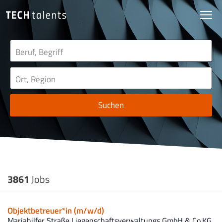
Suchen
3861
Jobs
Objektbetreuer*in (m/w/d)
Mariahilfer Straße Liegenschaftsverwaltungs GmbH & Co.KG