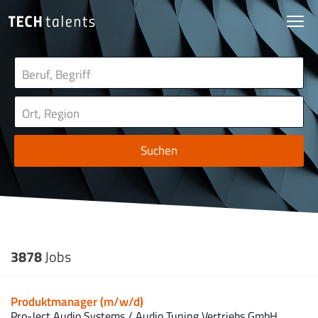
Suchen
3878
Jobs
Produktmanager (m/w/d)
Pro-Ject Audio Systems / Audio Tuning Vertriebs GmbH