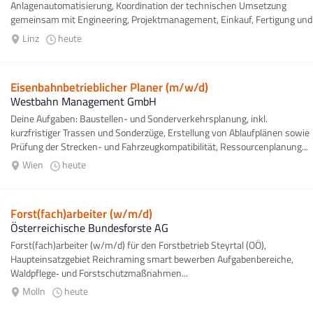
Anlagenautomatisierung, Koordination der technischen Umsetzung
gemeinsam mit Engineering, Projektmanagement, Einkauf, Fertigung und
Montage, Erstellung und Prüfung...
Linz
heute
Eisenbahnbetrieblicher Planer (m/w/d)
Westbahn Management GmbH
Deine Aufgaben: Baustellen- und Sonderverkehrsplanung, inkl.
kurzfristiger Trassen und Sonderzüge, Erstellung von Ablaufplänen sowie
Prüfung der Strecken- und Fahrzeugkompatibilität, Ressourcenplanung...
Wien
heute
Forst(fach)arbeiter (w/m/d)
Österreichische Bundesforste AG
Forst(fach)arbeiter (w/m/d) für den Forstbetrieb Steyrtal (OÖ),
Haupteinsatzgebiet Reichraming smart bewerben Aufgabenbereiche,
Waldpflege‐ und Forstschutzmaßnahmen...
Molln
heute