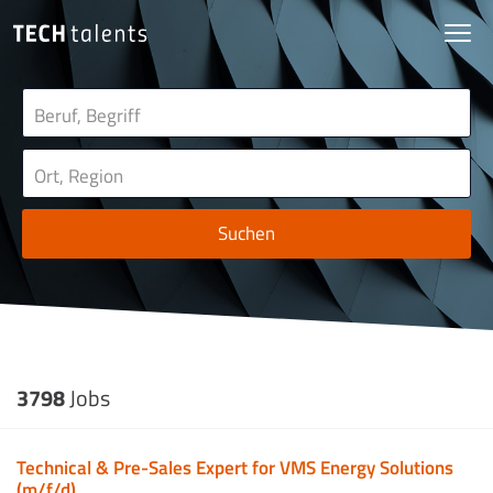
Suchen
3798
Jobs
Technical & Pre-Sales Expert for VMS Energy Solutions
(m/f/d)