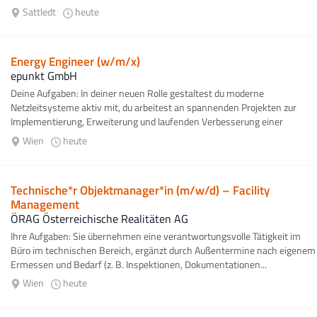
Sattledt
heute
Energy Engineer (w/m/x)
epunkt GmbH
Deine Aufgaben: In deiner neuen Rolle gestaltest du moderne
Netzleitsysteme aktiv mit, du arbeitest an spannenden Projekten zur
Implementierung, Erweiterung und laufenden Verbesserung einer
kritischen Infrastruktur, um...
Wien
heute
Technische*r Objektmanager*in (m/w/d) – Facility
Management
ÖRAG Österreichische Realitäten AG
Ihre Aufgaben: Sie übernehmen eine verantwortungsvolle Tätigkeit im
Büro im technischen Bereich, ergänzt durch Außentermine nach eigenem
Ermessen und Bedarf (z. B. Inspektionen, Dokumentationen...
Wien
heute