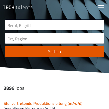
Suchen
3896
Jobs
Stellvertretende Produktionsleitung (m/w/d)
Guschlbauer Backwaren GmbH