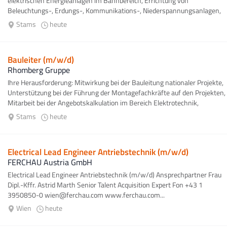
elektrischen Energieanlagen im Bahnbereich, Errichtung von
Beleuchtungs-, Erdungs-, Kommunikations-, Niederspannungsanlagen,
Errichtung von Weichenheizungsanlagen...
Stams
heute
Bauleiter (m/w/d)
Rhomberg Gruppe
Ihre Herausforderung: Mitwirkung bei der Bauleitung nationaler Projekte,
Unterstützung bei der Führung der Montagefachkräfte auf den Projekten,
Mitarbeit bei der Angebotskalkulation im Bereich Elektrotechnik,
Abstimmung...
Stams
heute
Electrical Lead Engineer Antriebstechnik (m/w/d)
FERCHAU Austria GmbH
Electrical Lead Engineer Antriebstechnik (m/w/d) Ansprechpartner Frau
Dipl.-Kffr. Astrid Marth Senior Talent Acquisition Expert Fon +43 1
3950850-0 wien@ferchau.com www.ferchau.com...
Wien
heute