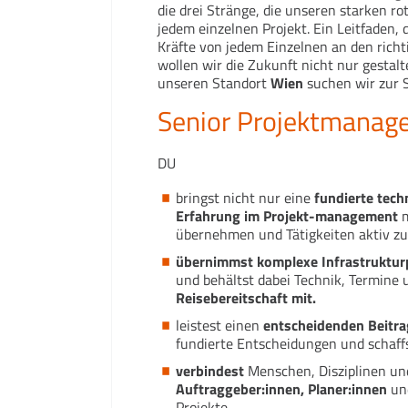
die drei Stränge, die unseren starken r
jedem einzelnen Projekt. Ein Leitfaden, 
Kräfte von jedem Einzelnen an den rich
wollen wir die Zukunft nicht nur gestal
unseren Standort
Wien
suchen wir zur 
Senior Projektmanage
DU
bringst nicht nur eine
fundierte tech
Erfahrung im Projekt-management
m
übernehmen und Tätigkeiten aktiv zu
übernimmst
komplexe Infrastruktur
und behältst dabei Technik, Termine
Reisebereitschaft mit.
leistest einen
entscheidenden Beitra
fundierte Entscheidungen und schaffs
verbindest
Menschen, Disziplinen und
Auftraggeber:innen, Planer:innen
un
Projekte.