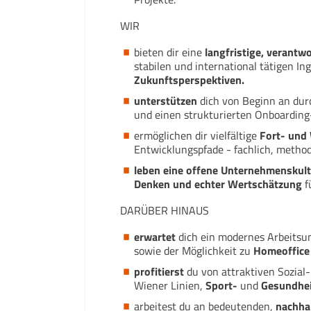
WIR
bieten dir eine
langfristige, verantw
stabilen und international tätigen I
Zukunftsperspektiven.
unterstützen
dich von Beginn an dur
und einen strukturierten Onboarding
ermöglichen dir vielfältige
Fort- und
Entwicklungspfade - fachlich, method
leben
eine offene Unternehmenskult
Denken und echter Wertschätzung
f
DARÜBER HINAUS
erwartet
dich ein modernes Arbeitsu
sowie der Möglichkeit zu
Homeoffice
profitierst
du von attraktiven Sozial
Wiener Linien,
Sport-
und
Gesundhei
arbeitest du an bedeutenden,
nachhal