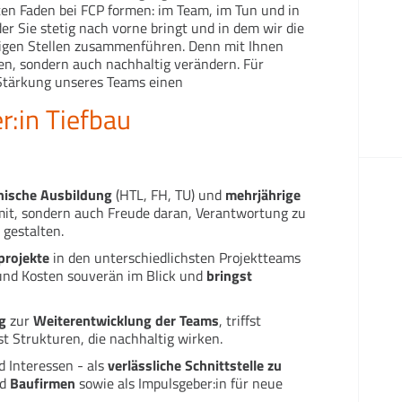
oten Faden bei FCP formen: im Team, im Tun und in
der Sie stetig nach vorne bringt und in dem wir die
tigen Stellen zusammenführen. Denn mit Ihnen
ten, sondern auch nachhaltig verändern. Für
Stärkung unseres Teams einen
r:in Tiefbau
nische Ausbildung
(HTL, FH, TU) und
mehrjährige
it, sondern auch Freude daran, Verantwortung zu
 gestalten.
projekte
in den unterschiedlichsten Projektteams
 und Kosten souverän im Blick und
bringst
g
zur
Weiterentwicklung der Teams
, triffst
t Strukturen, die nachhaltig wirken.
 Interessen - als
verlässliche Schnittstelle zu
d
Baufirmen
sowie als Impulsgeber:in für neue