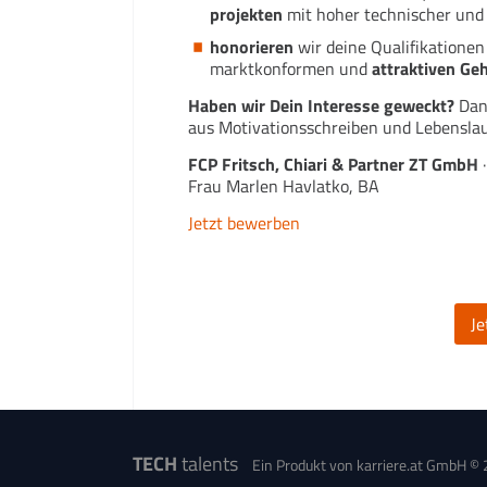
projekten
mit hoher technischer und 
honorieren
wir deine Qualifikationen
marktkonformen und
attraktiven Ge
Haben wir Dein Interesse geweckt?
Dann
aus Motivationsschreiben und Lebenslau
FCP Fritsch, Chiari & Partner ZT GmbH
·
Frau Marlen Havlatko, BA
Jetzt bewerben
J
TECH
talents
Ein Produkt von karriere.at GmbH ©