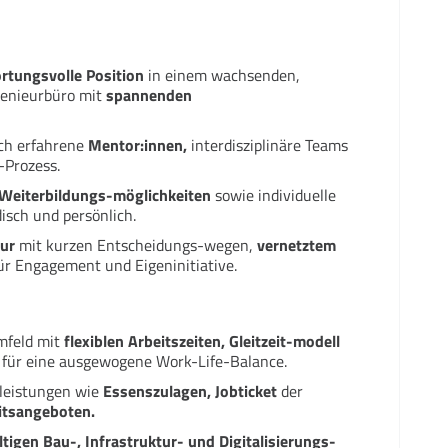
ortungsvolle Position
in einem wachsenden,
ngenieurbüro mit
spannenden
ch erfahrene
Mentor:innen,
interdisziplinäre Teams
-Prozess.
 Weiterbildungs-möglichkeiten
sowie individuelle
isch und persönlich.
ur
mit kurzen Entscheidungs-wegen,
vernetztem
ür Engagement und Eigeninitiative.
mfeld mit
flexiblen Arbeitszeiten, Gleitzeit-modell
für eine ausgewogene Work-Life-Balance.
-leistungen wie
Essenszulagen, Jobticket
der
tsangeboten.
tigen Bau-, Infrastruktur- und Digitalisierungs-