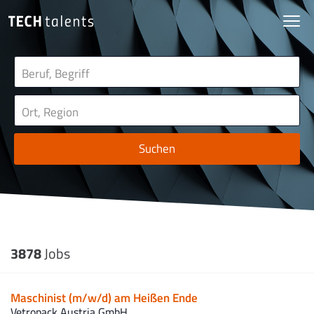
Suchen
3878
Jobs
Maschinist (m/w/d) am Heißen Ende
Vetropack Austria GmbH