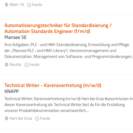
Magnetresonanztomographie (MRT) in Zusammenarbeit...
Wien 10
heute
Automatisierungstechniker für Standardisierung /
Automation Standards Engineer (f/m/d)
Plansee SE
Ihre Aufgaben: PLC- und HMI-Standardisierung, Entwicklung und Pflege
der „Plansee PLC- und HMI-Library\", Versionsmanagement und
Dokumentation, Management von Software- und Programmänderungen,
Elektrokonstruktion...
Reutte
heute
Technical Writer - Karenzvertretung (m/w/d)
KNAPP
Technical Writer, Karenzvertretung (m/w/d) Hart bei Graz #yourmission In
dieser Karenzvertretung als Technical Writer bist du für die Erstellung
unserer Produktdokumentation verantwortlich...
Hart bei Graz
heute