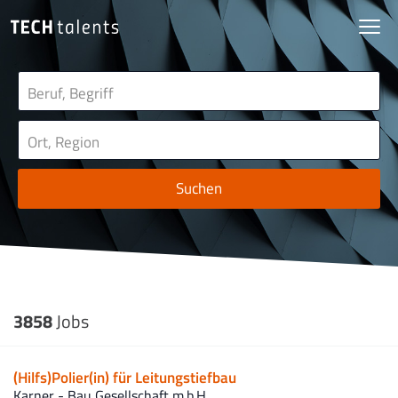
Suchen
3858
Jobs
(Hilfs)Polier(in) für Leitungstiefbau
Karner - Bau Gesellschaft m.b.H.