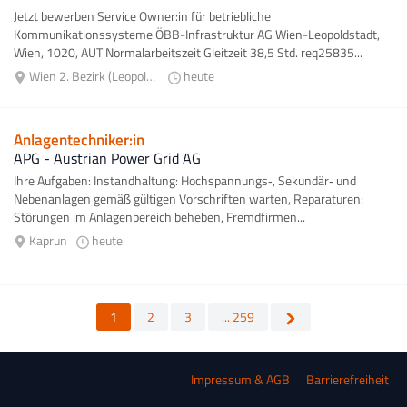
Jetzt bewerben Service Owner:in für betriebliche
Kommunikationssysteme ÖBB-Infrastruktur AG Wien-Leopoldstadt,
Wien, 1020, AUT Normalarbeitszeit Gleitzeit 38,5 Std. req25835...
Wien 2. Bezirk (Leopoldstadt)
heute
Anlagentechniker:in
APG - Austrian Power Grid AG
Ihre Aufgaben: Instandhaltung: Hochspannungs‑, Sekundär‑ und
Nebenanlagen gemäß gültigen Vorschriften warten, Reparaturen:
Störungen im Anlagenbereich beheben, Fremdfirmen...
Kaprun
heute
1
2
3
... 259
Impressum & AGB
Barrierefreiheit