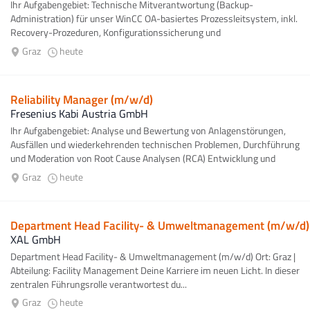
Ihr Aufgabengebiet: Technische Mitverantwortung (Backup-
Administration) für unser WinCC OA-basiertes Prozessleitsystem, inkl.
Recovery-Prozeduren, Konfigurationssicherung und
Systemdokumentation, Aufbau und Betrieb...
Graz
heute
Reliability Manager (m/w/d)
Fresenius Kabi Austria GmbH
Ihr Aufgabengebiet: Analyse und Bewertung von Anlagenstörungen,
Ausfällen und wiederkehrenden technischen Problemen, Durchführung
und Moderation von Root Cause Analysen (RCA) Entwicklung und
Umsetzung nachhaltiger...
Graz
heute
Department Head Facility- & Umweltmanagement (m/w/d)
XAL GmbH
Department Head Facility- & Umweltmanagement (m/w/d) Ort: Graz |
Abteilung: Facility Management Deine Karriere im neuen Licht. In dieser
zentralen Führungsrolle verantwortest du...
Graz
heute