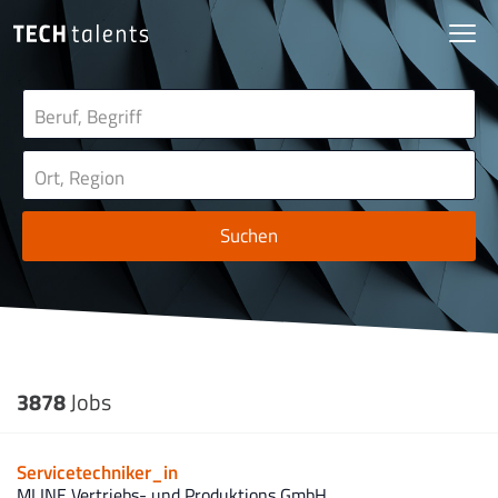
Suchen
3878
Jobs
Servicetechniker_in
MLINE Vertriebs- und Produktions GmbH