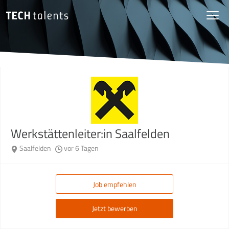
Werkstättenleiter:in Saalfelden
Saalfelden
vor 6 Tagen
Job empfehlen
Jetzt bewerben