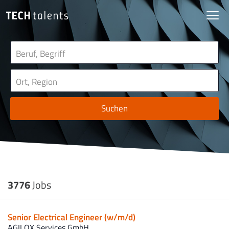
Suchen
3776
Jobs
Senior Electrical Engineer (w/m/d)
AGILOX Services GmbH