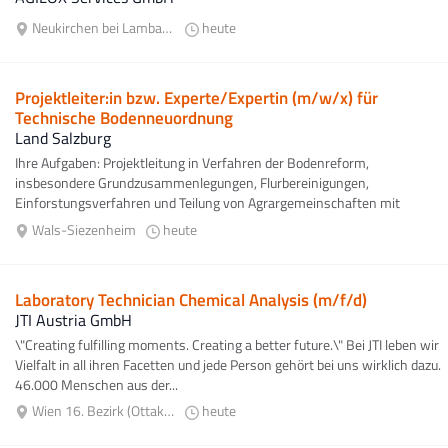
Neukirchen bei Lambach
heute
Projektleiter:in bzw. Experte/Expertin (m/w/x) für
Technische Bodenneuordnung
Land Salzburg
Ihre Aufgaben: Projektleitung in Verfahren der Bodenreform,
insbesondere Grundzusammenlegungen, Flurbereinigungen,
Einforstungsverfahren und Teilung von Agrargemeinschaften mit
fachlicher Gesamtverantwortung...
Wals-Siezenheim
heute
Laboratory Technician Chemical Analysis (m/f/d)
JTI Austria GmbH
\"Creating fulfilling moments. Creating a better future.\" Bei JTI leben wir
Vielfalt in all ihren Facetten und jede Person gehört bei uns wirklich dazu.
46.000 Menschen aus der...
Wien 16. Bezirk (Ottakring)
heute