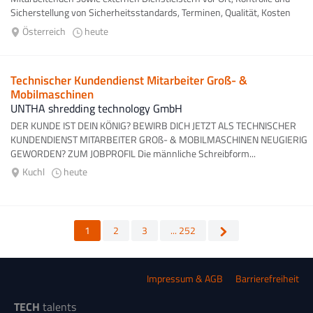
Sicherstellung von Sicherheitsstandards, Terminen, Qualität, Kosten
und...
Österreich
heute
Technischer Kundendienst Mitarbeiter Groß- &
Mobilmaschinen
UNTHA shredding technology GmbH
DER KUNDE IST DEIN KÖNIG? BEWIRB DICH JETZT ALS TECHNISCHER
KUNDENDIENST MITARBEITER GROß- & MOBILMASCHINEN NEUGIERIG
GEWORDEN? ZUM JOBPROFIL Die männliche Schreibform...
Kuchl
heute
1
2
3
... 252
Impressum & AGB
Barrierefreiheit
TECH
talents