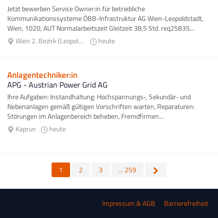
Jetzt bewerben Service Owner:in für betriebliche
Kommunikationssysteme ÖBB-Infrastruktur AG Wien-Leopoldstadt,
Wien, 1020, AUT Normalarbeitszeit Gleitzeit 38,5 Std. req25835...
Wien 2. Bezirk (Leopoldstadt)
heute
Anlagentechniker:in
APG - Austrian Power Grid AG
Ihre Aufgaben: Instandhaltung: Hochspannungs‑, Sekundär‑ und
Nebenanlagen gemäß gültigen Vorschriften warten, Reparaturen:
Störungen im Anlagenbereich beheben, Fremdfirmen...
Kaprun
heute
1
2
3
... 259
Impressum & AGB
Barrierefreiheit