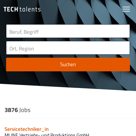
Suchen
3876
Jobs
Servicetechniker_in
MLINE Vertriebs- und Produktions GmbH