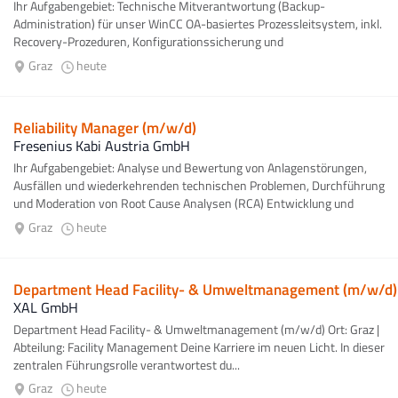
Ihr Aufgabengebiet: Technische Mitverantwortung (Backup-
Administration) für unser WinCC OA-basiertes Prozessleitsystem, inkl.
Recovery-Prozeduren, Konfigurationssicherung und
Systemdokumentation, Aufbau und Betrieb...
Graz
heute
Reliability Manager (m/w/d)
Fresenius Kabi Austria GmbH
Ihr Aufgabengebiet: Analyse und Bewertung von Anlagenstörungen,
Ausfällen und wiederkehrenden technischen Problemen, Durchführung
und Moderation von Root Cause Analysen (RCA) Entwicklung und
Umsetzung nachhaltiger...
Graz
heute
Department Head Facility- & Umweltmanagement (m/w/d)
XAL GmbH
Department Head Facility- & Umweltmanagement (m/w/d) Ort: Graz |
Abteilung: Facility Management Deine Karriere im neuen Licht. In dieser
zentralen Führungsrolle verantwortest du...
Graz
heute