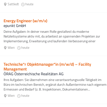
Sattledt
heute
Energy Engineer (w/m/x)
epunkt GmbH
Deine Aufgaben: In deiner neuen Rolle gestaltest du moderne
Netzleitsysteme aktiv mit, du arbeitest an spannenden Projekten zur
Implementierung, Erweiterung und laufenden Verbesserung einer
kritischen Infrastruktur, um...
Wien
heute
Technische*r Objektmanager*in (m/w/d) – Facility
Management
ÖRAG Österreichische Realitäten AG
Ihre Aufgaben: Sie übernehmen eine verantwortungsvolle Tätigkeit im
Büro im technischen Bereich, ergänzt durch Außentermine nach eigenem
Ermessen und Bedarf (z. B. Inspektionen, Dokumentationen...
Wien
heute