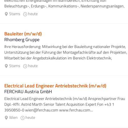
elektrischen Energieanlagen im Bahnbereich, Errichtung von
Beleuchtungs-, Erdungs-, Kommunikations-, Niederspannungsanlagen,
Errichtung von Weichenheizungsanlagen...
Stams
heute
Bauleiter (m/w/d)
Rhomberg Gruppe
Ihre Herausforderung: Mitwirkung bei der Bauleitung nationaler Projekte,
Unterstützung bei der Führung der Montagefachkräfte auf den Projekten,
Mitarbeit bei der Angebotskalkulation im Bereich Elektrotechnik,
Abstimmung...
Stams
heute
Electrical Lead Engineer Antriebstechnik (m/w/d)
FERCHAU Austria GmbH
Electrical Lead Engineer Antriebstechnik (m/w/d) Ansprechpartner Frau
Dipl.-Kffr. Astrid Marth Senior Talent Acquisition Expert Fon +43 1
3950850-0 wien@ferchau.com www.ferchau.com...
Wien
heute