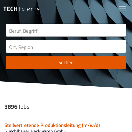
Suchen
3896
Jobs
Stellvertretende Produktionsleitung (m/w/d)
Guschlbauer Backwaren GmbH